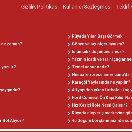
Gizlilik Politikası
Kullanıcı Sözleşmesi
Teklif 
Rüyada Yılan Başı Görmek
z ne zaman?
Gönye ve açı ölçer aynı mı?
Islamcılık düşüncesi nedir?
Yazının icadı ve tarihi çağlar 
 yazılır?
Temel unsur nedir?
Nescafe xpress americano'da n
Karagöl Yaylasında ne yapılır?
 yaygındır?
Altyapıdan çıkan futbolcu kaç 
Ford Connect Ön Kapı Kilidi Nası
Hız Kesici Role Nasıl Çalışır?
Rüyada alışveriş merkezine git
 Rol Alıyor?
4c doğum borçlanmasında son 7 