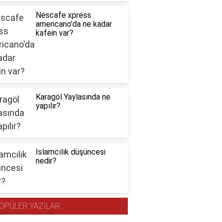
Nescafe xpress
americano'da ne kadar
kafein var?
Karagöl Yaylasında ne
yapılır?
Islamcılık düşüncesi
nedir?
OPÜLER YAZILAR