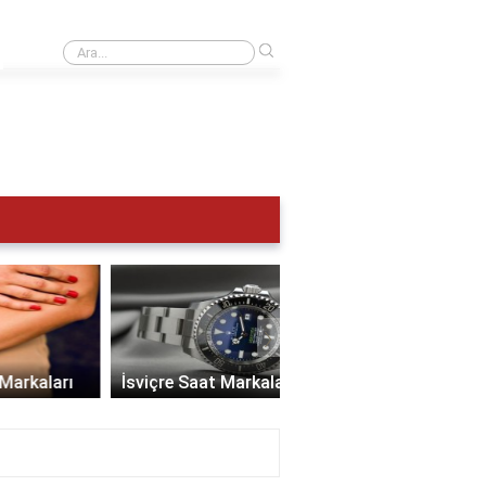
›
UTC 0 Türkiye saat kaç?
›
İsviçre Saat Markaları
En İyi Saat Markaları