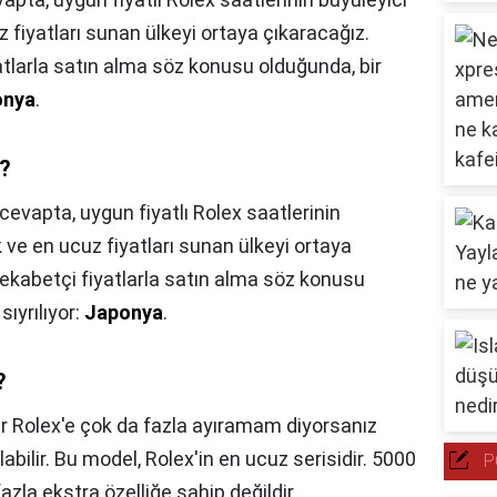
fiyatları sunan ülkeyi ortaya çıkaracağız.
atlarla satın alma söz konusu olduğunda, bir
onya
.
e?
cevapta, uygun fiyatlı Rolex saatlerinin
ve en ucuz fiyatları sunan ülkeyi ortaya
 rekabetçi fiyatlarla satın alma söz konusu
sıyrılıyor:
Japonya
.
?
r Rolex'e çok da fazla ayıramam diyorsanız
abilir. Bu model, Rolex'in en ucuz serisidir. 5000
P
azla ekstra özelliğe sahip değildir.