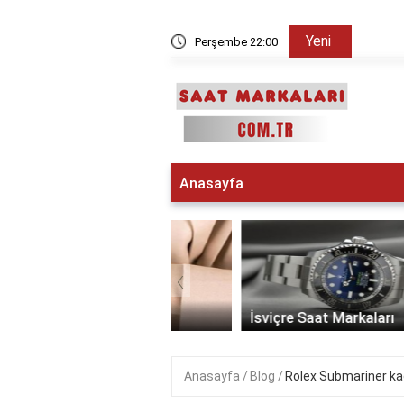
Yeni
kşam sayılır?
Perşembe 22:00
Su saya
Anasayfa
‹
 Saat Markaları
İsviçre Saat Markaları
Anasayfa
Blog
Rolex Submariner ka