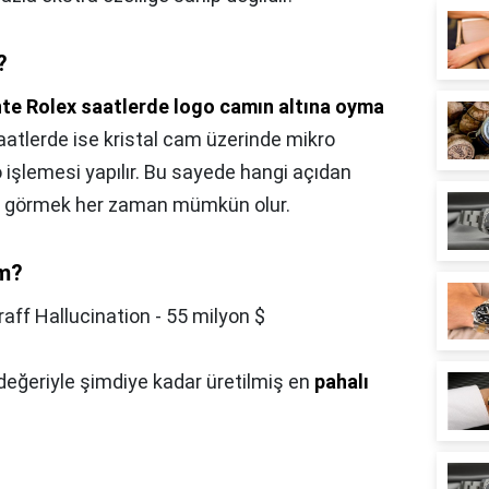
?
te Rolex saatlerde logo camın altına oyma
saatlerde ise kristal cam üzerinde mikro
o işlemesi yapılır. Bu sayede hangi açıdan
nu görmek her zaman mümkün olur.
im?
raff Hallucination - 55 milyon $
 değeriyle şimdiye kadar üretilmiş en
pahalı