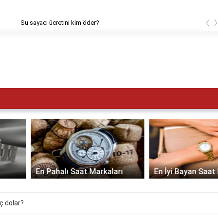
‹
cı ücretini kim öder?
En Pahalı Saat Markaları
En İyi Bayan Saat Markaları
ç dolar?