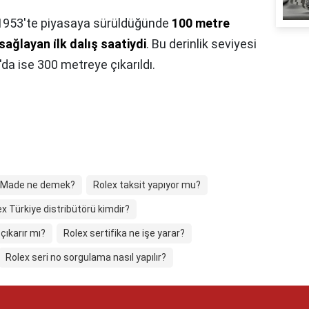
1953'te piyasaya sürüldüğünde
100 metre
 sağlayan i̇lk dalış saatiydi
. Bu derinlik seviyesi
'da ise 300 metreye çıkarıldı.
 Made ne demek?
Rolex taksit yapıyor mu?
ex Türkiye distribütörü kimdir?
çıkarır mı?
Rolex sertifika ne işe yarar?
Rolex seri no sorgulama nasıl yapılır?