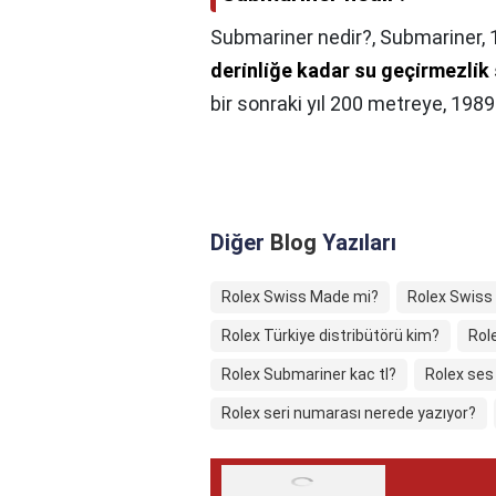
Submariner nedir?,
Submariner, 
deri̇nli̇ğe kadar su geçi̇rmezli̇k
bir sonraki yıl 200 metreye, 1989
Diğer
Blog
Yazıları
Rolex Swiss Made mi?
Rolex Swiss
Rolex Türkiye distribütörü kim?
Rol
Rolex Submariner kac tl?
Rolex ses 
Rolex seri numarası nerede yazıyor?