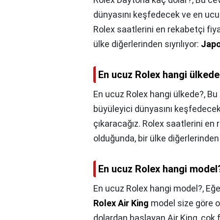
dünyasını keşfedecek ve en ucuz 
Rolex saatlerini en rekabetçi fiy
ülke diğerlerinden sıyrılıyor:
Jap
En ucuz Rolex hangi ülked
En ucuz Rolex hangi ülkede?,
Bu 
büyüleyici dünyasını keşfedecek 
çıkaracağız. Rolex saatlerini en
olduğunda, bir ülke diğerlerinden 
En ucuz Rolex hangi model
En ucuz Rolex hangi model?,
Eğe
Rolex Air King
model size göre ol
dolardan başlayan Air King, çok f