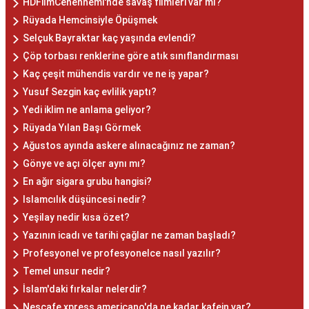
HDFilmCehennemi'nde savaş filmleri var mı?
Rüyada Hemcinsiyle Öpüşmek
Selçuk Bayraktar kaç yaşında evlendi?
Çöp torbası renklerine göre atık sınıflandırması
Kaç çeşit mühendis vardır ve ne iş yapar?
Yusuf Sezgin kaç evlilik yaptı?
Yedi iklim ne anlama geliyor?
Rüyada Yılan Başı Görmek
Ağustos ayında askere alınacağınız ne zaman?
Gönye ve açı ölçer aynı mı?
En ağır sigara grubu hangisi?
Islamcılık düşüncesi nedir?
Yeşilay nedir kısa özet?
Yazının icadı ve tarihi çağlar ne zaman başladı?
Profesyonel ve profesyonelce nasıl yazılır?
Temel unsur nedir?
İslam'daki fırkalar nelerdir?
Nescafe xpress americano'da ne kadar kafein var?