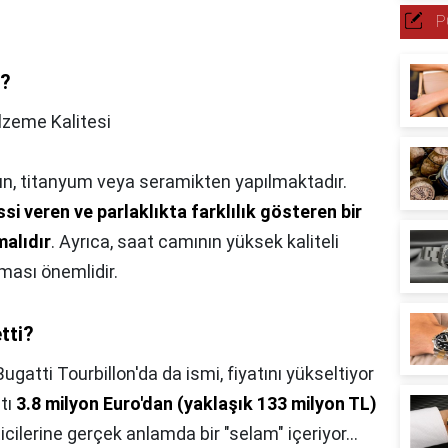
P
a?
zeme Kalitesi
ltın, titanyum veya seramikten yapılmaktadır.
issi veren ve parlaklıkta farklılık gösteren bir
malıdır
. Ayrıca, saat camının yüksek kaliteli
lması önemlidir.
tti?
Bugatti Tourbillon'da da ismi, fiyatını yükseltiyor
tı
3.8 milyon Euro'dan (yaklaşık 133 milyon TL)
cilerine gerçek anlamda bir "selam" içeriyor...