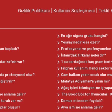
Gizlilik Politikası
Kullanıcı Sözleşmesi
Teklif 
En ağır sigara grubu hangisi?
Yeşilay nedir kısa özet?
man başladı?
Profesyonel ve profesyonelce n
İslam'daki fırkalar nelerdir?
dar kafein var?
1 su bardağında kaç gram isot 
Filigran kullanımı hangi sektör
nda profesyonel olur?
Cam balkon yazın sıcak olur m
iştirilir?
Malatya Adıyaman'a yakın mı?
Ağaç işleri teknisyeni ne iş yap
ne anlama gelir?
The Good Doctor Oyuncuları: K
kuralı var mı?
Domuz eti neden faydalı?
plar oluşur?
Alva ismi ne anlama gelir?