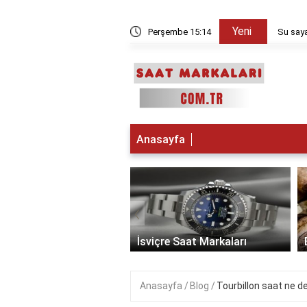
Yeni
kşam sayılır?
Perşembe 15:14
Su saya
Anasayfa
‹
 Saat Markaları
İsviçre Saat Markaları
Anasayfa
Blog
Tourbillon saat ne 