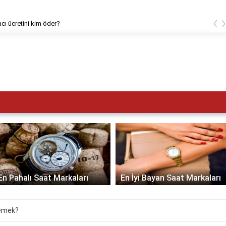
‹
cı ücretini kim öder?
En Pahalı Saat Markaları
En İyi Bayan Saat Markaları
demek?