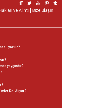
Hakları ve Alıntı
Bize Ulaşın
asıl yazılır?
var?
lerde yaygındır?
u?
ar?
imler Rol Alıyor?