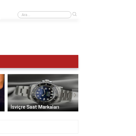
›
UTC 0 Türkiye saat kaç?
›
İsviçre Saat Markaları
En İyi Saat Markaları