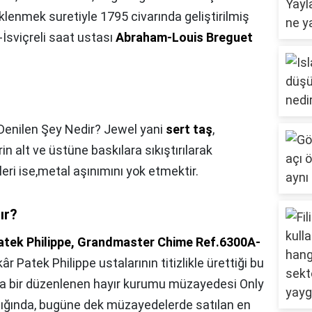
enmek suretiyle 1795 civarında geliştirilmiş
-İsviçreli saat ustası
Abraham-Louis Breguet
Denilen Şey Nedir? Jewel yani
sert taş
,
in alt ve üstüne baskılara sıkıştırılarak
vleri ise,metal aşınımını yok etmektir.
lır?
atek Philippe, Grandmaster Chime Ref.6300A-
âr Patek Philippe ustalarının titizlikle ürettiği bu
ılda bir düzenlenen hayır kurumu müzayedesi Only
dığında, bugüne dek müzayedelerde satılan en