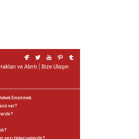
Hakları ve Alıntı
Bize Ulaşın
Bebek Emzirmek
gücü var?
lerdir?
adı?
 yazı tipleri nelerdir?