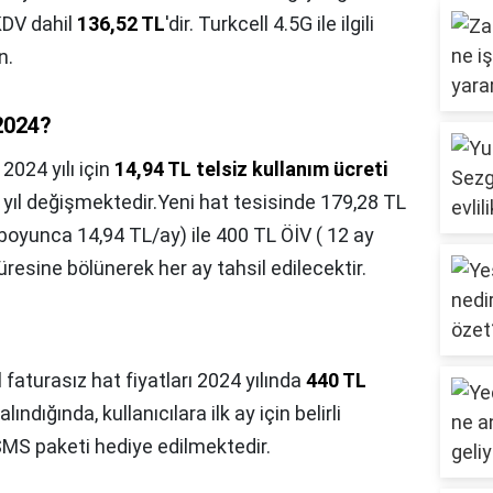
 KDV dahil
136,52 TL
'dir. Turkcell 4.5G ile ilgili
n.
 2024?
,
2024 yılı için
14,94 TL telsiz kullanım ücreti
r yıl değişmektedir.Yeni hat tesisinde 179,28 TL
boyunca 14,94 TL/ay) ile 400 TL ÖİV ( 12 ay
esine bölünerek her ay tahsil edilecektir.
 faturasız hat fiyatları 2024 yılında
440 TL
lındığında, kullanıcılara ilk ay için belirli
MS paketi hediye edilmektedir.