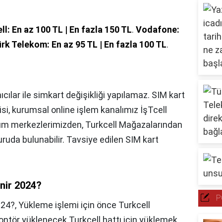
ll: En az 100 TL | En fazla 150 TL
.
Vodafone:
rk Telekom: En az 95 TL | En fazla 100 TL
.
ıcılar ile simkart değişikliği yapılamaz. SIM kart
ilisi, kurumsal online işlem kanalımız İşTcell
üm merkezlerimizden, Turkcell Mağazalarından
uda bulunabilir. Tavsiye edilen SIM kart
enir 2024?
P
024?,
Yükleme işlemi için önce Turkcell
kontör yüklenecek Turkcell hattı için yüklemek