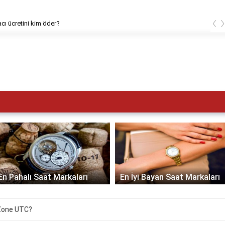
‹
cı ücretini kim öder?
En Pahalı Saat Markaları
En İyi Bayan Saat Markaları
 Zone UTC?