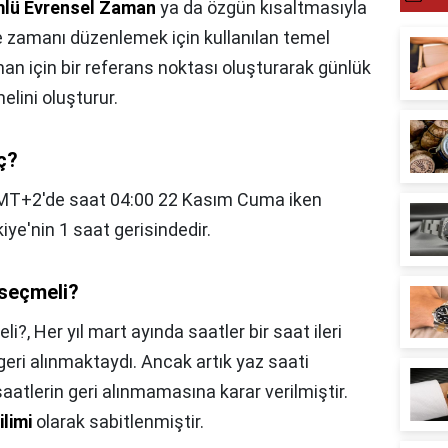
lü Evrensel Zaman
ya da özgün kısaltmasıyla
e zamanı düzenlemek için kullanılan temel
n için bir referans noktası oluşturarak günlük
lini oluşturur.
ç?
T+2'de saat 04:00 22 Kasım Cuma iken
ye'nin 1 saat gerisindedir.
 seçmeli?
eli?,
Her yıl mart ayında saatler bir saat ileri
geri alınmaktaydı. Ancak artık yaz saati
atlerin geri alınmamasına karar verilmiştir.
limi
olarak sabitlenmiştir.