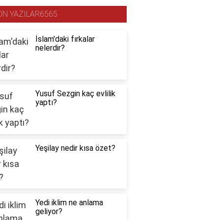
ON YAZILAR6565
İslam'daki fırkalar
nelerdir?
Yusuf Sezgin kaç evlilik
yaptı?
Yeşilay nedir kısa özet?
Yedi iklim ne anlama
geliyor?