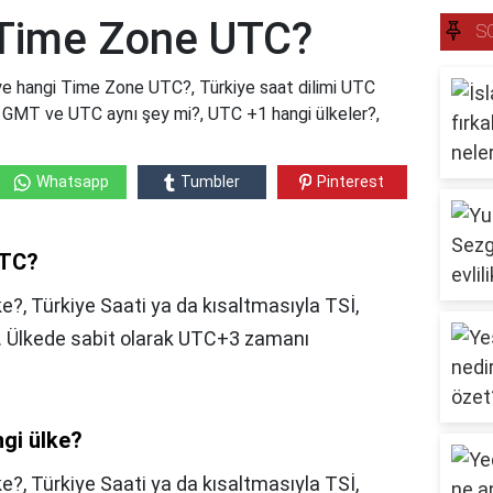
 Time Zone UTC?
S
e hangi Time Zone UTC?, Türkiye saat dilimi UTC
 GMT ve UTC aynı şey mi?, UTC +1 hangi ülkeler?,
Whatsapp
Tumbler
Pinterest
UTC?
e?, Türkiye Saati ya da kısaltmasıyla TSİ,
r. Ülkede sabit olarak UTC+3 zamanı
ngi ülke?
ke?,
Türkiye Saati ya da kısaltmasıyla TSİ,