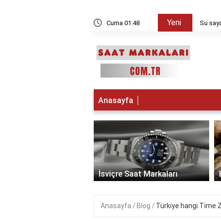
Yeni
kşam sayılır?
Cuma 01:48
Su saya
Anasayfa
‹
 Saat Markaları
İsviçre Saat Markaları
Anasayfa
Blog
Türkiye hangi Time