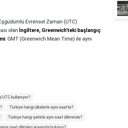
Eşgüdümlü Evrensel Zaman (UTC)
tası olan
İngiltere, Greenwich'teki başlangıç
imi
. GMT (Greenwich Mean Time) ile aynı
i UTC kullanıyor?
e?
Türkiye hangi ülkelerle aynı saatte?
?
Türkiye hangi şehirle aynı saat diliminde?
hangi saat dilimleri arasında bulunur?