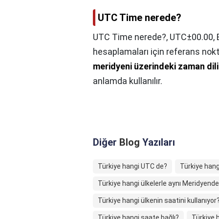
UTC Time nerede?
UTC Time nerede?,
UTC±00.00, 
hesaplamaları için referans nok
meridyeni üzerindeki zaman dil
anlamda kullanılır.
Diğer
Blog
Yazıları
Türkiye hangi UTC de?
Türkiye hang
Türkiye hangi ülkelerle aynı Meridyend
Türkiye hangi ülkenin saatini kullanıyor
Türkiye hangi saate bağlı?
Türkiye 