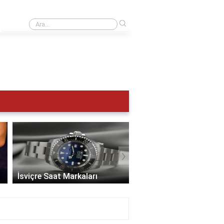
›
UTC 0 Türkiye saat kaç?
›
İsviçre Saat Markaları
En İyi Saat Markaları