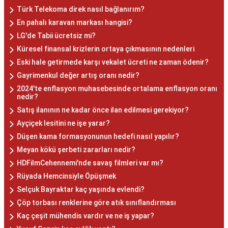
Türk Telekoma direk nasıl bağlanırım?
En pahalı karavan markası hangisi?
LG'de Tabii ücretsiz mi?
Küresel finansal krizlerin ortaya çıkmasının nedenleri
Eski hale getirmede karşı vekalet ücreti ne zaman ödenir?
Gayrimenkul değer artış oranı nedir?
2024'te enflasyon muhasebesinde ortalama enflasyon oranı
nedir?
Satış ilanının ne kadar önce ilan edilmesi gerekiyor?
Ayçiçek lesitini ne işe yarar?
Düşen kama formasyonunun hedefi nasıl yapılır?
Meyan kökü şerbeti zararları nedir?
HDFilmCehennemi'nde savaş filmleri var mı?
Rüyada Hemcinsiyle Öpüşmek
Selçuk Bayraktar kaç yaşında evlendi?
Çöp torbası renklerine göre atık sınıflandırması
Kaç çeşit mühendis vardır ve ne iş yapar?