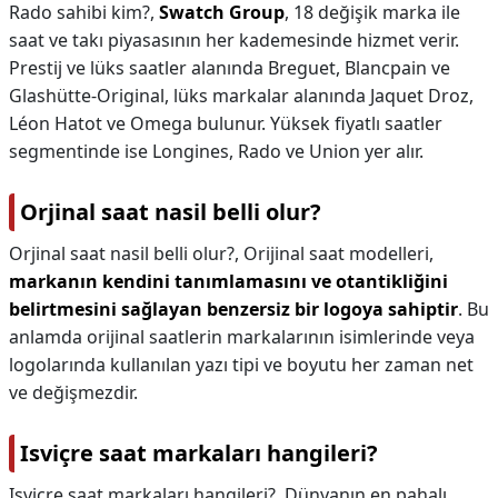
Rado sahibi kim?,
Swatch Group
, 18 değişik marka ile
saat ve takı piyasasının her kademesinde hizmet verir.
Prestij ve lüks saatler alanında Breguet, Blancpain ve
Glashütte-Original, lüks markalar alanında Jaquet Droz,
Léon Hatot ve Omega bulunur. Yüksek fiyatlı saatler
segmentinde ise Longines, Rado ve Union yer alır.
Orjinal saat nasil belli olur?
Orjinal saat nasil belli olur?,
Orijinal saat modelleri,
markanın kendini tanımlamasını ve otantikliğini
belirtmesini sağlayan benzersiz bir logoya sahiptir
. Bu
anlamda orijinal saatlerin markalarının isimlerinde veya
logolarında kullanılan yazı tipi ve boyutu her zaman net
ve değişmezdir.
Isviçre saat markaları hangileri?
Isviçre saat markaları hangileri?,
Dünyanın en pahalı