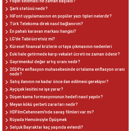
Filipin sineması ne zaman başladı?
Şark statüsü nedir?
HiFont uygulamasının en popüler yazı tipleri nelerdir?
Türk Telekoma direk nasıl bağlanırım?
En pahalı karavan markası hangisi?
LG'de Tabii ücretsiz mi?
Küresel finansal krizlerin ortaya çıkmasının nedenleri
Eski hale getirmede karşı vekalet ücreti ne zaman ödenir?
Gayrimenkul değer artış oranı nedir?
2024'te enflasyon muhasebesinde ortalama enflasyon oranı
nedir?
Satış ilanının ne kadar önce ilan edilmesi gerekiyor?
Ayçiçek lesitini ne işe yarar?
Düşen kama formasyonunun hedefi nasıl yapılır?
Meyan kökü şerbeti zararları nedir?
HDFilmCehennemi'nde savaş filmleri var mı?
Rüyada Hemcinsiyle Öpüşmek
Selçuk Bayraktar kaç yaşında evlendi?