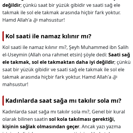
değildir
; çünkü saat bir yüzük gibidir ve saati sağ ele
takmak ile sol ele takmak arasında hiçbir fark yoktur.
Hamd Allah'a ﷻ mahsustur!
Kol saati ile namaz kılınır mı?
Kol saati ile namaz kılınır mı?,
Şeyh Muhammed ibn Salih
el-Useymin (Allah ona rahmet etsin) şöyle dedi:
Saati sağ
ele takmak, sol ele takmaktan daha iyi değildir
; çünkü
saat bir yüzük gibidir ve saati sağ ele takmak ile sol ele
takmak arasında hiçbir fark yoktur. Hamd Allah'a ﷻ
mahsustur!
Kadınlarda saat sağa mı takılır sola mı?
Kadınlarda saat sağa mı takılır sola mı?,
Genel bir kural
olarak bilinen saatin
sol kola takılması gerektiği,
kişinin sağlak olmasından geçer
. Ancak yazı yazma