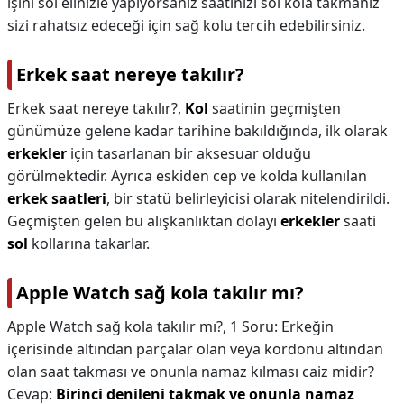
işini sol elinizle yapıyorsanız saatinizi sol kola takmanız
sizi rahatsız edeceği için sağ kolu tercih edebilirsiniz.
Erkek saat nereye takılır?
Erkek saat nereye takılır?,
Kol
saatinin geçmişten
günümüze gelene kadar tarihine bakıldığında, ilk olarak
erkekler
için tasarlanan bir aksesuar olduğu
görülmektedir. Ayrıca eskiden cep ve kolda kullanılan
erkek saatleri
, bir statü belirleyicisi olarak nitelendirildi.
Geçmişten gelen bu alışkanlıktan dolayı
erkekler
saati
sol
kollarına takarlar.
Apple Watch sağ kola takılır mı?
Apple Watch sağ kola takılır mı?,
1 Soru: Erkeğin
içerisinde altından parçalar olan veya kordonu altından
olan saat takması ve onunla namaz kılması caiz midir?
Cevap:
Birinci denileni takmak ve onunla namaz