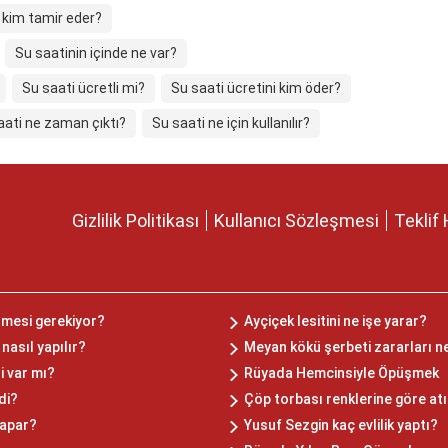
 kim tamir eder?
Su saatinin içinde ne var?
Su saati ücretli mi?
Su saati ücretini kim öder?
aati ne zaman çıktı?
Su saati ne için kullanılır?
Gizlilik Politikası
Kullanıcı Sözleşmesi
Teklif 
ilmesi gerekiyor?
Ayçiçek lesitini ne işe yarar?
asıl yapılır?
Meyan kökü şerbeti zararları n
i var mı?
Rüyada Hemcinsiyle Öpüşmek
di?
Çöp torbası renklerine göre atı
yapar?
Yusuf Sezgin kaç evlilik yaptı?