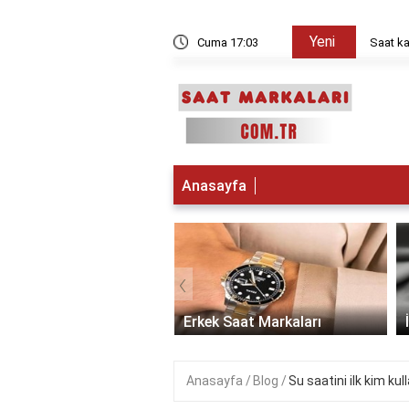
Yeni
ını sağlayan enerji kaynağı nedir?
Cuma 17:03
Saat ka
Anasayfa
‹
 Saat Markaları
Erkek Saat Markaları
Anasayfa
Blog
Su saatini ilk kim kul