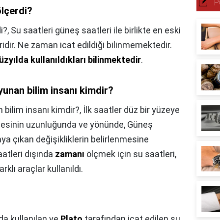
P
ölçerdi?
i?,
Su saatleri güneş saatleri ile birlikte en eski
dir. Ne zaman icat edildiği bilinmemektedir.
üzyılda kullanıldıkları bilinmektedir
.
 yunan bilim insanı kimdir?
 bilim insanı kimdir?,
İlk saatler düz bir yüzeye
ölgesinin uzunluğunda ve yönünde, Güneş
a çıkan değişikliklerin belirlenmesine
atleri dışında
zamanı
ölçmek için su saatleri,
klı araçlar kullanıldı.
da kullanılan ve
Plato
tarafından icat edilen su