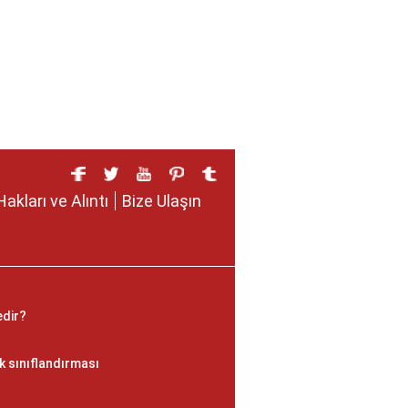
Hakları ve Alıntı
Bize Ulaşın
edir?
k sınıflandırması