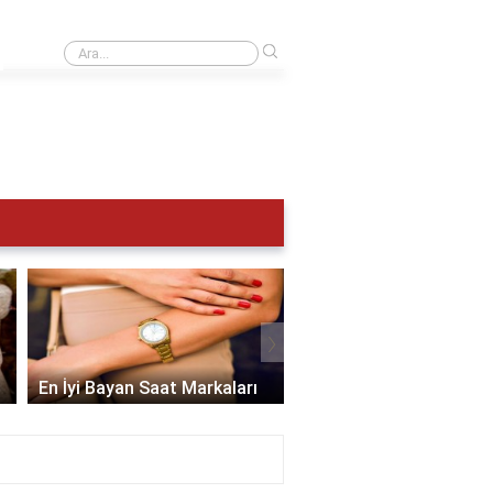
›
Su sayacı ücretini kim öder?
›
En İyi Bayan Saat Markaları
İsviçre Saat Markaları