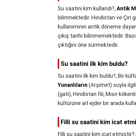
Su saatini kim kullandı?,
Antik Mı
bilinmektedir. Hindistan ve Çin g
kullanımının antik döneme dayand
çıkış tarihi bilinmemektedir. Baz
çıktığını öne sürmektedir.
Su saatini ilk kim buldu?
Su saatini ilk kim buldu?,
Bir kült
Yunanlıların
(Arşimet) suyla ilgil
(gati), Hindistan fili, Mısır köken
kültürüne ait ejder bir arada kulla
Filli su saatini kim icat etm
Filli su saatini kim icat etmiştir?