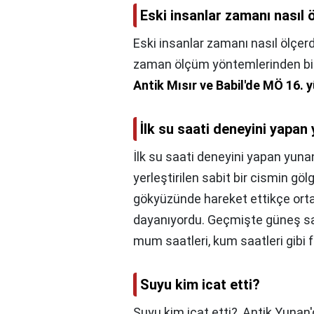
Eski insanlar zamanı nasıl 
Eski insanlar zamanı nasıl ölçerd
zaman ölçüm yöntemlerinden biri
Antik Mısır ve Babil'de MÖ 16. y
İlk su saati deneyini yapan
İlk su saati deneyini yapan yunan
yerleştirilen sabit bir cismin g
gökyüzünde hareket ettikçe ortay
dayanıyordu. Geçmişte güneş sa
mum saatleri, kum saatleri gibi far
Suyu kim icat etti?
Suyu kim icat etti?,
Antik Yunan'