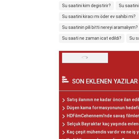
Su saatini kim degistirir?
Su saatini
Su saatini kiracı mı öder ev sahibi mi?
Su saatinin pili bitti nereyi aramalıyım?
Su saati ne zaman icat edildi?
Su s
SON EKLENEN YAZILAR
Satış ilanının ne kadar önce ilan ed
Düşen kama formasyonunun hedefi n
HDFilmCehennemi'nde savaş filmler
Selçuk Bayraktar kaç yaşında evlen
Kaç çeşit mühendis vardır ve ne iş 