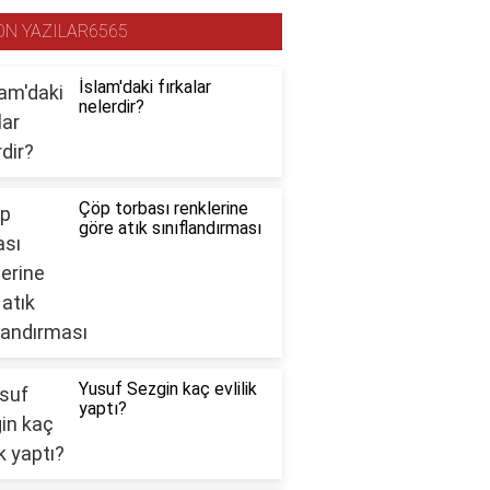
ON YAZILAR6565
İslam'daki fırkalar
nelerdir?
Çöp torbası renklerine
göre atık sınıflandırması
Yusuf Sezgin kaç evlilik
yaptı?