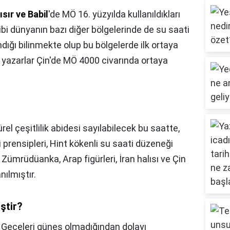
sır ve Babil
'de MÖ 16. yüzyılda kullanıldıkları
ibi dünyanın bazı diğer bölgelerinde de su saati
ığı bilinmekte olup bu bölgelerde ilk ortaya
ı yazarlar Çin'de MÖ 4000 civarında ortaya
ürel çeşitlilik abidesi sayılabilecek bu saatte,
i prensipleri, Hint kökenli su saati düzeneği
li Zümrüdüanka, Arap figürleri, İran halısı ve Çin
nılmıştır.
iştir?
,
Geceleri güneş olmadığından dolayı