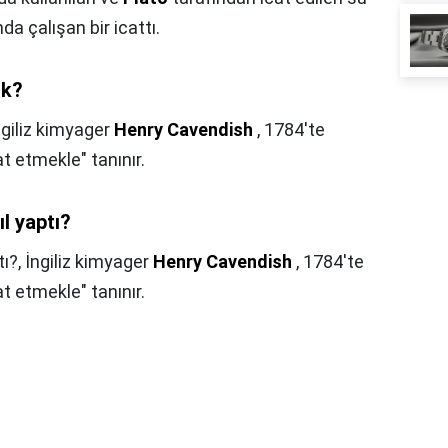
a çalışan bir icattı.
rk?
ngiliz kimyager
Henry Cavendish
, 1784'te
t etmekle" tanınır.
ıl yaptı?
tı?,
İngiliz kimyager
Henry Cavendish
, 1784'te
t etmekle" tanınır.