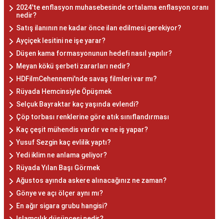
2024'te enflasyon muhasebesinde ortalama enflasyon oranı
nedir?
Satış ilanının ne kadar önce ilan edilmesi gerekiyor?
Ayçiçek lesitini ne işe yarar?
Düşen kama formasyonunun hedefi nasıl yapılır?
Meyan kökü şerbeti zararları nedir?
HDFilmCehennemi'nde savaş filmleri var mı?
Rüyada Hemcinsiyle Öpüşmek
Selçuk Bayraktar kaç yaşında evlendi?
Çöp torbası renklerine göre atık sınıflandırması
Kaç çeşit mühendis vardır ve ne iş yapar?
Yusuf Sezgin kaç evlilik yaptı?
Yedi iklim ne anlama geliyor?
Rüyada Yılan Başı Görmek
Ağustos ayında askere alınacağınız ne zaman?
Gönye ve açı ölçer aynı mı?
En ağır sigara grubu hangisi?
Islamcılık düşüncesi nedir?