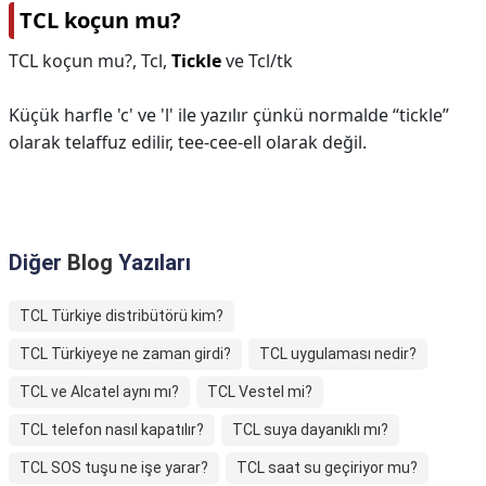
TCL koçun mu?
TCL koçun mu?,
Tcl,
Tickle
ve Tcl/tk
Küçük harfle 'c' ve 'l' ile yazılır çünkü normalde “tickle”
olarak telaffuz edilir, tee-cee-ell olarak değil.
Diğer
Blog
Yazıları
TCL Türkiye distribütörü kim?
TCL Türkiyeye ne zaman girdi?
TCL uygulaması nedir?
TCL ve Alcatel aynı mı?
TCL Vestel mi?
TCL telefon nasıl kapatılır?
TCL suya dayanıklı mı?
TCL SOS tuşu ne işe yarar?
TCL saat su geçiriyor mu?