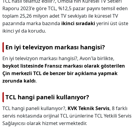
TCL nasıl telaffuz edilir?,
Omdia'nın Küresel TV Setleri
Raporu 2023'e göre TCL, %12,5 pazar payını temsil eden
toplam 25,26 milyon adet TV sevkiyatı ile küresel TV
pazarında marka bazında
ikinci sıradaki
yerini üst üste
ikinci yıl da korudu.
En iyi televizyon markası hangisi?
En iyi televizyon markası hangisi?,
Avon'la birlikte,
boykot listesinde Fransız markası olarak gösterilen
Çin merkezli TCL de benzer bir açıklama yapmak
zorunda kaldı
.
TCL hangi paneli kullanıyor?
TCL hangi paneli kullanıyor?,
KVK Teknik Servis
, 8 farklı
servis noktasında orijinal TCL ürünlerine TCL Yetkili Servis
Sağlayıcısı olarak hizmet vermektedir.