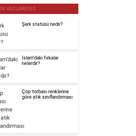
ON YAZILAR6565
Şark statüsü nedir?
İslam'daki fırkalar
nelerdir?
Çöp torbası renklerine
göre atık sınıflandırması