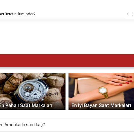
‹
cı ücretini kim öder?
En Pahalı Saat Markaları
En İyi Bayan Saat Markaları
ken Amerikada saat kaç?