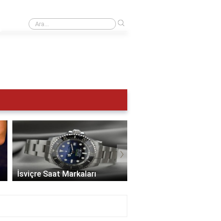
›
UTC 0 Türkiye saat kaç?
›
İsviçre Saat Markaları
En İyi Saat Markaları