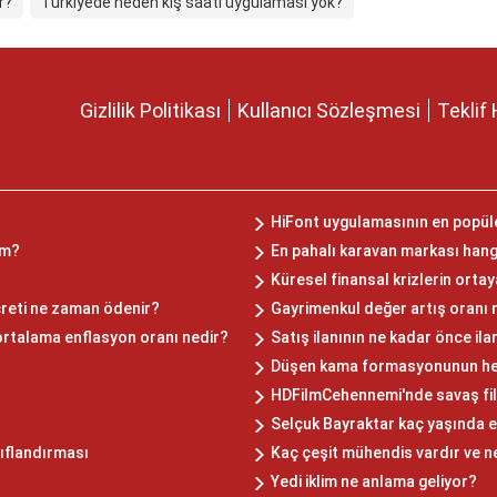
r?
Türkiyede neden kış saati uygulaması yok?
Gizlilik Politikası
Kullanıcı Sözleşmesi
Teklif 
HiFont uygulamasının en popüler
ım?
En pahalı karavan markası hang
Küresel finansal krizlerin orta
creti ne zaman ödenir?
Gayrimenkul değer artış oranı 
rtalama enflasyon oranı nedir?
Satış ilanının ne kadar önce il
Düşen kama formasyonunun hede
HDFilmCehennemi'nde savaş fil
Selçuk Bayraktar kaç yaşında e
nıflandırması
Kaç çeşit mühendis vardır ve n
Yedi iklim ne anlama geliyor?