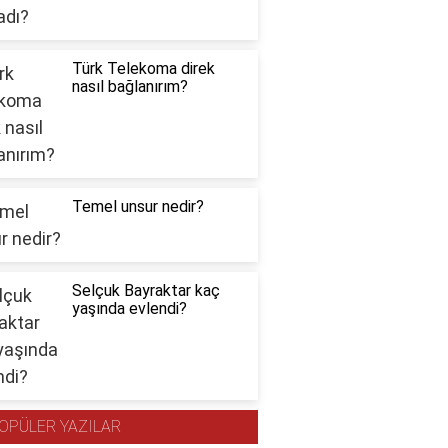
Türk Telekoma direk
nasıl bağlanırım?
Temel unsur nedir?
Selçuk Bayraktar kaç
yaşında evlendi?
OPÜLER YAZILAR