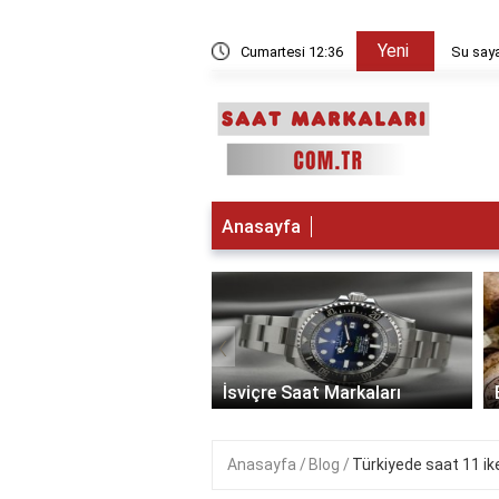
Yeni
kşam sayılır?
Cumartesi 12:37
Su saya
Anasayfa
‹
 Saat Markaları
İsviçre Saat Markaları
Anasayfa
Blog
Türkiyede saat 11 i