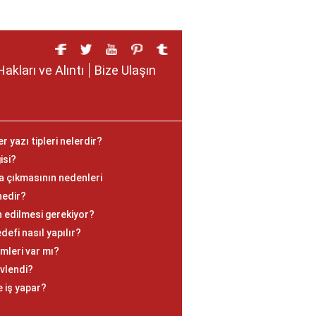
Hakları ve Alıntı
Bize Ulaşın
 yazı tipleri nelerdir?
isi?
ya çıkmasının nedenleri
nedir?
an edilmesi gerekiyor?
fi nasıl yapılır?
mleri var mı?
vlendi?
e iş yapar?