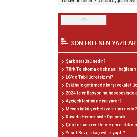
Türkiyede neden kış saati uygulanmıyo
SON EKLENEN YAZILAR
Şark statüsü nedir?
Türk Telekoma direk nasıl bağlanır
LG'de Tabii ücretsiz mi?
Eski hale getirmede karşı vekalet ü
2024'te enflasyon muhasebesinde o
Ayçiçek lesitini ne işe yarar?
Meyan kökü şerbeti zararları nedir?
Rüyada Hemcinsiyle Öpüşmek
Çöp torbası renklerine göre atık sı
Yusuf Sezgin kaç evlilik yaptı?